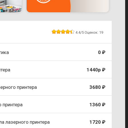
4.4
/5
Оценок:
19
тика
0 ₽
нтера
1440р ₽
зерного принтера
3680 ₽
о принтера
1360 ₽
ла лазерного принтера
1720 ₽